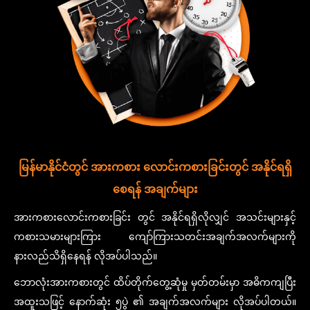
မြန်မာနိုင်ငံတွင် အားကစား လောင်းကစားခြင်းတွင် အနိုင်ရရှိ
စေရန် အချက်များ
အားကစားလောင်းကစားခြင်း တွင် အနိုင်ရရှိလိုလျှင် အသင်းများနှင့်
ကစားသမားများကြား ကျော်ကြားသတင်းအချက်အလက်များကို
နားလည်သိရှိနေရန် လိုအပ်ပါသည်။
ဘောလုံးအားကစားတွင် ထိပ်တိုက်တွေ့ဆုံမှု မှတ်တမ်းမှာ အဓိကကျပြီး
အထူးသဖြင့် နောက်ဆုံး ၅ပွဲ ၏ အချက်အလက်များ လိုအပ်ပါတယ်။