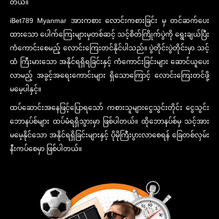
တယ်။
iBet789 Myanmar အားကစား လောင်းကစားခြင်း မှ တင်ဆက်ပေး
ထားသော ပေါက်ကြေးများမှတစ်ဆင့် သင့်စိတ်ကြိုက်ပွဲကို ရွေးချယ်ပြီး
ကံကောင်းစေမည့် လောင်းကြေးတင်နိုင်ပါသည်။ ပွဲတိုင်းပွဲတိုင်းမှာ သင့်
ထံ ကြီးမားသော အနိုင်ရရှိရခြင်းနှင့် ကံကောင်းခြင်းများ ဆောင်ယူပေး
လာမည့် အခွင့်အရေးကောင်းများ ရှိသောကြောင့် လောင်းကြေးတင်ဖို့
မမေ့ပါနှင့်။
ထပ်ဆောင်းအနေဖြင့်ပြောရသော် ကစားသူများငွေသွင်းတိုင်း ငွေသွင်း
ဘောနပ်စ်များ ထပ်မံရရှိသွားမှာ ဖြစ်ပါတယ်။ ထိုဘောနပ်စ်မှ သင့်အား
မမေ့နိုင်သော အနိုင်ရရှိခြင်းများနှင့် ပိုမိုကြီးပွားလာစေရန် ခြေတစ်လှမ်း
နီးကပ်စေမှာ ဖြစ်ပါတယ်။