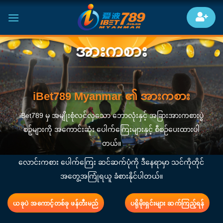
Skip
to
content
အားကစား
iBet789 Myanmar ၏ အားကစား
iBet789 မှ အမျိုးစုံလင်လှသော ဘောလုံးနှင့် အခြားအားကစားပွဲ
စဉ်များကို အကောင်းဆုံး ပေါက်ကြေးများနှင့် စီစဉ်ပေးထားပါ
တယ်။
လောင်းကစား ပေါက်ကြေး ဆင်ဆက်ပုံကို ဒီနေရာမှာ သင်ကိုတိုင်
အတွေ့အကြုံရယူ ခံစားနိုင်ပါတယ်။
ယခုပဲ အကောင့်တစ်ခု ဖန်တီးမည်
ပရိုမိုးရှင်းများ ဆက်ကြည့်ရန်