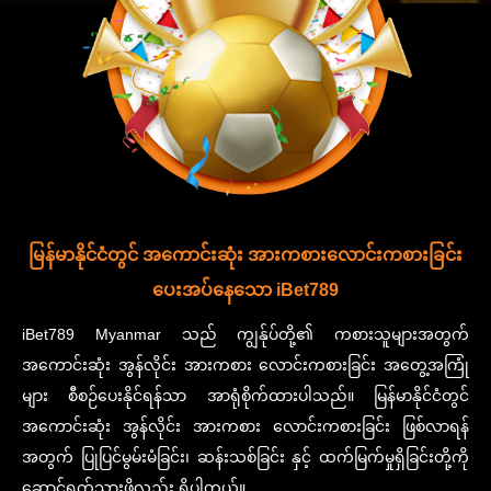
မြန်မာနိုင်ငံတွင် အကောင်းဆုံး အားကစားလောင်းကစားခြင်း
ပေးအပ်နေသော iBet789
iBet789 Myanmar သည် ကျွန်ုပ်တို့၏ ကစားသူများအတွက်
အကောင်းဆုံး အွန်လိုင်း အားကစား လောင်းကစားခြင်း အတွေ့အကြုံ
များ စီစဉ်ပေးနိုင်ရန်သာ အာရုံစိုက်ထားပါသည်။ မြန်မာနိုင်ငံတွင်
အကောင်းဆုံး အွန်လိုင်း အားကစား လောင်းကစားခြင်း ဖြစ်လာရန်
အတွက် ပြုပြင်မွမ်းမံခြင်း၊ ဆန်းသစ်ခြင်း နှင့် ထက်မြက်မှုရှိခြင်းတို့ကို
ဆောင်ရွက်သွားဖို့လည်း ရှိပါတယ်။