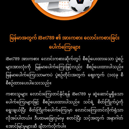
မြန်မာအတွက် iBet789 ၏ အားကစား လောင်းကစားခြင်း
ပေါက်ကြေးများ
iBet789 အားကစား လောင်းကစားဆိုက်တွင် စီစဉ်ပေးထားသော ပွဲစဉ်
များအားလုံးကို မြန်မာပေါက်ကြေးဖြင့်လည်း စီစဉ်ပေးထားပါသည်။
မြန်မာပေါက်ကြေးသာမကပဲ ပွဲစဉ်တိုင်းအတွက် ဈေးကွက် (၁၀)ခု စီ
စီစဉ်ထားပေးပါသေးသည်။
ကစားသူများ လောင်းကြေးတင်နိုင်ရန် iBet789 မှ ဆွဲဆောင်မှုရှိသော
ပေါက်ကြေးများဖြင့် စီစဉ်ပေးထားပါသည်။ သင်ရဲ့ စိတ်ကြိုက်ပွဲကို
ရွေးချယ်ပြီး စိတ်ကြိုက်ပေါက်ကြေးမှာ လောင်းကြေးတင်လိုက်ရုံသာ
လိုအပ်ပါတယ်။ ဒီပထမခြေလှမ်းမှ စတင်ပြီး သင့်အတွက် အနာဂါတ်
အောင်မြင်မှုများဆီ ချီတက်လိုက်ပါ။