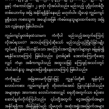
မှုနှင့် ကံကောင်းခြင်း ၂ ခုလုံး လိုအပ်ပါသည်။ မည်သည့် ပုဂ္ဂိုလ်တစ်ဦး
တစ်ယောက်မှ အမြဲ အနိုင်ရရှိနိုင်နေမည် မဟုတ်ပါ။ သို့ပေမဲ့ ကျွမ်းကျင်
မှုရှိသော ကစားသူက အပျော်အဖြစ် ကံစမ်းနေသူများထက်တော့ အမြဲ
သာ လွန်နေမှာ ဖြစ်ပါတယ်။
ကျွမ်းကျင်မှုတစ်ခုထဲသာမက ကံကိုပါ မည်သည့်အတွက်ကြောင့်
လိုအပ်ရသလဲ? အဘယ့်ကြောင့်ဆိုသော် မည်သည့်ယှဉ်ပြိုင်ခြင်းမျိုး
တွင်မဆို ဖြစ်ပေါ်လာနိုင်သော အကြောင်းအကျိုးရလဒ်များမှာ ခန့်မှန်း၍
မရနိုင်သောကြောင့် ဖြစ်ပါသည်။ ပွဲတစ်ပွဲ၏ အောက်ကြေးကိုဆော့
လျှင် ကံမှာ အဓိကကျပါသည် အထူးသဖြင့် ကြေးဖွင့်အသင်းတွင်
ပါဝင်ဆင်နွဲသူ အများအပြားရှိနေသောကြောင့် ဖြစ်ပါသည်။
ကံကိုချည်း အမြဲအားမကိုးခြင်းဖြင့် ကျွနု်ပ်တို့၏ အွန်လိုင်း
လောင်းကစား ကျွမ်းကျင်မှုကို တိုးတက်အောင် ပြုလုပ်နိုင်ပါသည်။
အများစုမှာ အားကစား လောင်းကစားလျှင် ရေတိုအတွက်သာ စဉ်းစား
ဆောင်ရွက်လိုက်ကြပါသည်။ ၎င်းတို့အတွက် ငွေအမြောက်အများ
အနိုင်ရရှိကာ အိမ်ပြန်နိုင်မည် သို့မဟုတ် အဆုံးအရှုံးအမြောက်အများ