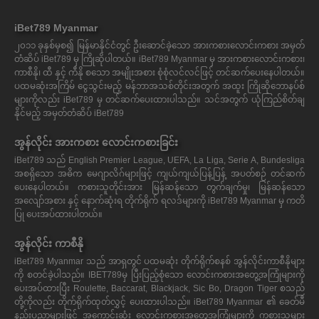
iBet789 Myanmar
၂၀၁၁ ခုနှစ်မှစ၍ မြန်မာနိုင်ငံတွင် ဦးဆောင်ခဲ့သော အားကစားလောင်းကစား အမှတ်
တံဆိပ် iBet789 မှ ကြိုဆိုပါတယ်။ iBet789 Myanmar မှ အားကစားလောင်းကစား၊
ကာစီနို၊ ထီ နှင့် ကီနို စသော အမျိုးအစား စုံစုံလင်လင်ဖြင့် တင်ဆက်ပေးနေပါတယ်။
ပထမဆုံးအကြိမ် ငွေသွင်းမည့် မန်ဘာအသစ်တိုင်းအတွက် အထူး ကြိုဆိုဘောနပ်စ်
များကိုလည်း iBet789 မှ တင်ဆက်ပေးထားပါသည်။ သင်အတွက် ယုံကြည်စိတ်ချ
နိုင်မည့် အမှတ်တံဆိပ် iBet789
အွန်လိုင်း အားကစား လောင်းကစားခြင်း
iBet789 သည် English Premier League, UEFA, La Liga, Serie A, Bundesliga
အစရှိသော အဓိက မေဂျာလိဂ်များဖြင့် ကျယ်ကျယ်ပြန့်ပြန့် အပတ်စဉ် တင်ဆက်
ပေးနေပါတယ်။ ကစားသူတိုင်းအား မြန်ဆန်သော တွက်ချက်မှု၊ မြန်ဆန်သော
အလျော်အစား နှင့် နောက်ဆုံးရ တိုက်ရိုက် ရလဒ်များကို iBet789 Myanmar မှ ကတိ
ပြု ပေးအပ်ထားပါတယ်။
အွန်လိုင်း ကာစီနို
iBet789 Myanmar သည် အာရှတွင် ပထမဆုံး တိုက်ရိုက်စနစ် အွန်လိုင်းကာစီနိုများ
ကို စတင်ခဲ့ပါသည်။ IBET789မှ ပြီးပြည့်စုံသော လောင်းကစားအတွေ့အကြုံများကို
ပေးအပ်ထားပြီး Roulette, Baccarat, Blackjack, Sic Bo, Dragon Tiger စသည်
တို့ကိုလည်း တိုက်ရိုက်ထုတ်လွှင့် ပေးထားပါသည်။ iBet789 Myanmar ၏ ခေတ်မီ
နည်းပညာများဖြင့် အကောင်းဆုံး လောင်းကစားအတွေ့အကြုံများကို ကစားသူများ