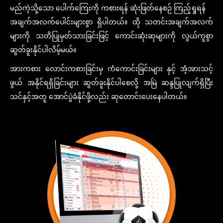
မည်ကဲ့သို့သော ပေါက်ကြေးကို ကစားရန် ဆုံးဖြတ်နေစဉ် ကြည့်ရှုရန်
အချက်အလက်ပေါင်းများစွာ ရှိပါတယ်။ ထို သတင်းအချက်အလက်
များကို သတိပြုမှတ်သားခြင်းဖြင့် ကောင်းဆုံးဆုများကို လွယ်ကူစွာ
ဆွတ်ခူးနိုင်ပါလိမ့်မယ်။
အားကစား လောင်းကစားခြင်းမှ ကံကောင်းခြင်းများ နှင့် အံ့အားသင့်
ဖွယ် အနိုင်ရရှိခြင်းများ ဆွတ်ခူးနိုင်ပါစေလို့ အမြဲ ဆန္ဒပြုလျက်ရှိပြီး
သင်နှင့်အတူ အောင်ပွဲခံနိုင်ဖို့လည်း ဆုတောင်းပေးနေပါတယ်။