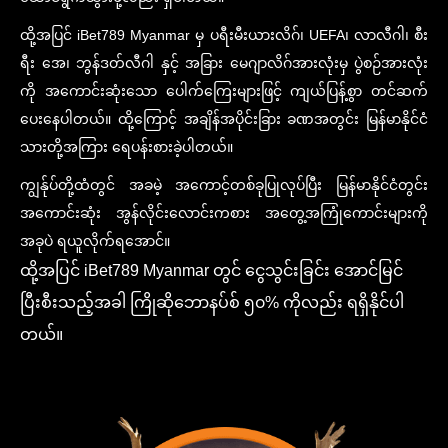
ထို့အပြင် iBet789 Myanmar မှ ပရီးမီးယားလိဂ်၊ UEFA၊ လာလီဂါ၊ စီး
ရီး အေ၊ ဘွန်ဒတ်လီဂါ နှင့် အခြား မေဂျာလိဂ်အားလုံးမှ ပွဲစဉ်အားလုံး
ကို အကောင်းဆုံးသော ပေါက်ကြေးများဖြင့် ကျယ်ပြန့်စွာ တင်ဆက်
ပေးနေပါတယ်။ ထို့ကြောင့် အချိန်အပိုင်းခြား ခဏအတွင်း မြန်မာနိုင်ငံ
သားတို့အကြား ရေပန်းစားခဲ့ပါတယ်။
ကျွန်ုပ်တို့ထံတွင် အခမဲ့ အကောင့်တစ်ခုပြုလုပ်ပြီး မြန်မာနိုင်ငံတွင်း
အကောင်းဆုံး အွန်လိုင်းလောင်းကစား အတွေ့အကြုံကောင်းများကို
အခုပဲ ရယူလိုက်ရအောင်။
ထို့အပြင် iBet789 Myanmar တွင် ငွေသွင်းခြင်း အောင်မြင်
ပြီးစီးသည့်အခါ ကြိုဆိုဘောနပ်စ် ၅၀% ကိုလည်း ရရှိနိုင်ပါ
တယ်။