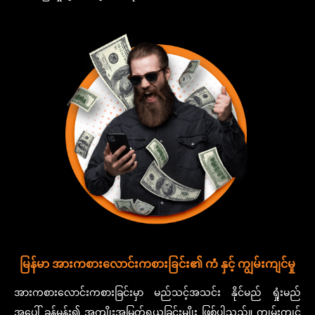
မြန်မာ အားကစားလောင်းကစားခြင်း၏ ကံ နှင့် ကျွမ်းကျင်မှု
အားကစားလောင်းကစားခြင်းမှာ မည်သင့်အသင်း နိုင်မည် ရှုံးမည်
အပေါ် ခန့်မှန်း၍ အကျိုးအမြတ်ရယူခြင်းမျိုး ဖြစ်ပါသည်။ ကျွမ်းကျင်