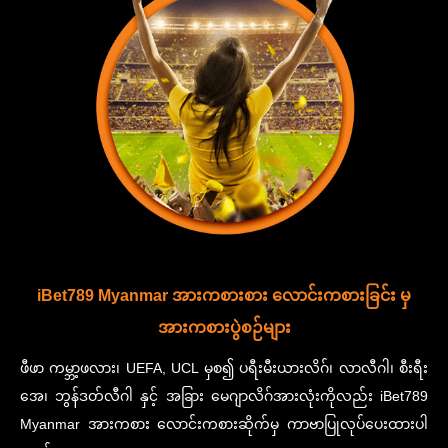
iBet789 Myanmar အားကစားစား လောင်းကစားခြင်း မှ
အားကစားပွဲစဉ်များ
ဖီဖာ ကမ္ဘာ့ဖလား၊ UEFA, UCL မှစ၍ ပရီးမီးယားလိဂ်၊ လာလီဂါ၊ စီးရီး
အေ၊ ဘွန်ဒတ်လီဂါ နှင့် အခြား မေဂျာလိဂ်အားလုံးကိုလည်း iBet789
Myanmar အားကစား လောင်းကစားဆိုက်မှ ကာဗာပြုလုပ်ပေးထားပါ