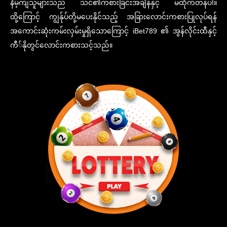
နိမ့်ကျသူများသည် သင်၏ကစားခြင်းအချိန်နှင့် မထိုက်တန်ပါ။
ထို့ကြောင့် ကျွန်ုပ်တို့မပေးနိုင်သည့် အခြားလောင်းကစားပြုလုပ်ရန်
အကောင်းဆုံးကမ်းလှမ်းမှုရှိသောကြောင့် iBet789 ၏ အွန်လိုင်းထီနှင့်
ကီ်နိုတွင်လောင်းကစားသင့်သည်။