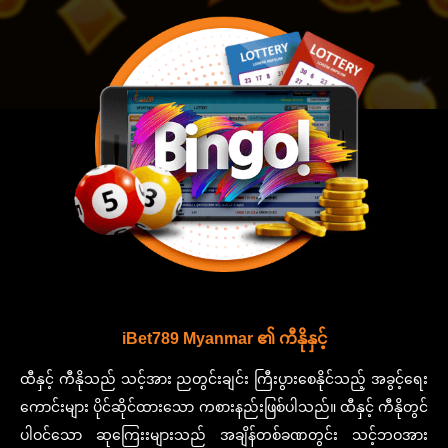
iBet789 Myanmar ၏ ကီနိုနှင့်
ထီနှင့် ကီနိုသည် သင့်အား ညတွင်းချင်း ကြီးပွားစေနိုင်သည့် အခွင့်ရေး
ကောင်းများ ပိုင်ဆိုင်ထားသော ကစားနည်းဖြစ်ပါသည်။ ထီနှင့် ကီနိုတွင်
ပါဝင်သော ဆုကြေးးများသည် အချိန်တစ်ခဏတွင်း သင့်ဘဝအား