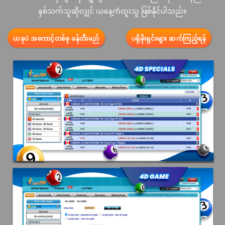
နှစ်သက်သူဆိုလျှင် ယနေ့ကံထူးသူ ဖြစ်နိုင်ပါသည်။
ယခုပဲ အကောင့်တစ်ခု ဖန်တီးမည်
ပရိုမိုးရှင်းများ ဆက်ကြည့်ရန်