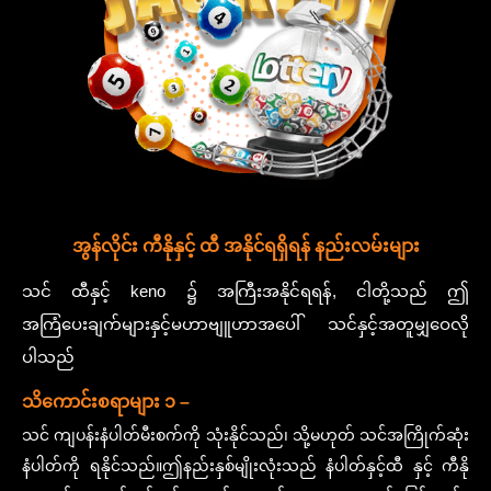
အွန်လိုင်း ကီနိုနှင့် ထီ အနိုင်ရရှိရန် နည်းလမ်းများ
သင် ထီနှင့် keno ၌ အကြီးအနိုင်ရရန်, ငါတို့သည် ဤ
အကြံပေးချက်များနှင့်မဟာဗျူဟာအပေါ် သင်နှင့်အတူမျှဝေလို
ပါသည်
သိကောင်းစရာများ ၁ –
သင် ကျပန်းနံပါတ်မီးစက်ကို သုံးနိုင်သည်၊ သို့မဟုတ် သင်အကြိုက်ဆုံး
နံပါတ်ကို ရနိုင်သည်။ဤနည်းနှစ်မျိုးလုံးသည် နံပါတ်နှင့်ထီ နှင့် ကီနို