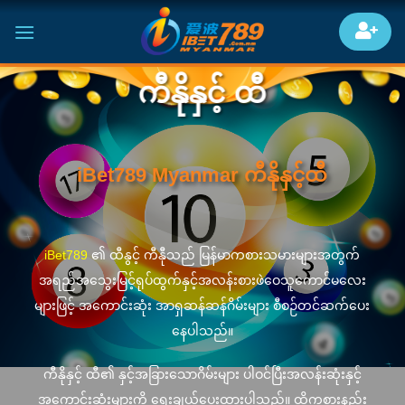
Skip
to
content
ကီနိုနှင့် ထီ
iBet789 Myanmar ကီနိုနှင့်ထီ
iBet789
၏ ထီနွင့် ကီနီုသည် မြန်မာကစားသမားများအတွက်
အရည်အသွေးမြင့်ရုပ်ထွက်နှင့်အလန်းစားဖဲဝေသူကောင်မလေး
များဖြင့် အကောင်းဆုံး အာရှဆန်ဆန်ဂိမ်းများ စီစဉ်တင်ဆက်ပေး
နေပါသည်။
ကီနိုနှင့် ထီ၏ နှင့်အခြားသောဂိမ်းများ ပါဝင်ပြီးအလန်းဆုံးနှင့်
အကောင်းဆုံးများကို ရွေးချယ်ပေးထားပါသည်။ ထိုကစားနည်း