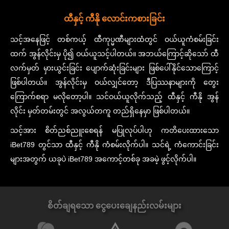
ထီနှင့် ကီနို လောင်းကစားခြင်း
သင့်အနေဖြင့် တစ်ကယ့် ထီကုပ္မဏီများထံတွင် ဝယ်ယူကံစမ်းခြင်း
ထက် အွန်လိုင်းမှ ပို၍ ဝယ်ယူသင့်ပါတယ်။ အဘယ်ကြောင့်ဆိုသော် ထီ
လက်မှတ် မှားယွင်းခြင်း ပျောက်ဆုံးခြင်းများ ဖြစ်ပေါ်နိုင်သောကြောင့်
ဖြစ်ပါတယ်။ အွန်လိုင်းမှ ဝယ်လျှင်တော့ ဒီပြဿနာများကို တွေး
ကြောက်စရာ မလိုတော့ပါ။ သင်ဝယ်ယူလိုက်သည့် ထီနှင့် ကီနို အွန်
လိုင်း မှတ်တမ်းတွင် အလွယ်တကူ တည်ရှိနေမှာ ဖြစ်ပါတယ်။
သင့်အား စိတ်ညစ်ညူးစေရန် မပြုလုပ်ပါဟု ကတိပေးထားသော
iBet789 တွင်သာ ထီနှင့် ကီနို ကံစမ်းလိုက်ပါ။ သင်ရဲ့ ကံကောင်းခြင်း
များအတွက် ယခုပဲ iBet789 အကောင့်တစ်ခု အခမဲ့ ဖွင့်လိုက်ပါ။
စိတ်ချရသော ငွေပေးချေနည်းလမ်းများ