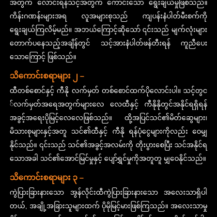
အတွက် လောင်းရန်သင့်အတွက် ကောင်းသော ရွေးချယ်မှုဖြစ်သည်။
ကိန်းဂဏန်းများအရ လူအများစုသည် ကျပန်းနံပါတ်မီးစက်ကို
ရွေးချယ်ကြလိမ့်မည်။ အဘယ်ကြောင့်ဆိုသော် ၎င်းသည် မျက်လုံးများ
တောက်ပနေသည့်အချိန်တွင် သင့်အားနံပါတ်ဖန်တီးရန် ကူညီပေး
သောကြောင့် ဖြစ်သည်။
သိကောင်းစရာများ ၂ –
ထီတစ်စောင်နှင့် ကီနို လက်မှတ် တစ်စောင်ထက်ပိုလောင်းပါ။ သင့်တွင
်လက်မှတ်အရေအတွက်များလေ လေထီနှင့် ကီနိုနိုတွင်အနိုင်ရရှိရန်
အခွင့်အရေးပိုမြင့်လေလေဖြစ်သည်။ ထို့အပြင်သင်၏မိတ်ဆွေများ၊
မိသားစုများနှင့်အတူ သင်၏ထီနှင့် ကီနို ရန်ပုံငွေများကိုလည်း ဝေမျှ
နိုင်သည်။ ၎င်းသည် သင်၏အခွင့်အလမ်းကို တိုးပွားစေပြီး သင်အနိုင်ရ
သောအခါ သင်၏အောင်မြင်မှုနှင့် ပျော်ရွှင်မှုကိုအတူတူ မျှဝေနိုင်သည်။
သိကောင်းစရာများ ၃ –
ကွဲပြားခြားနားသော အွန်လိုင်းထီကွဲပြားခြားနားသော အလေးသာရှိပါ
တယ်, အချို့အခြားသူများထက် ပိုမိုမြင့်မားဖြစ်ကြသည်။ အလေးသာမှု