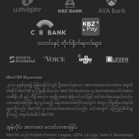
သတင်းနှင့် တိုက်ရိုက်ရလဒ်များ
iBet789 Myanmar
၂၀၁၁ ခုနှစ်မှစ၍ မြန်မာနိုင်ငံတွင် ဦးဆောင်ခဲ့သော အားကစားလောင်းကစား အမှတ်
တံဆိပ် iBet789 မှ ကြိုဆိုပါတယ်။ iBet789 Myanmar မှ အားကစားလောင်းကစား၊
ကာစီနို၊ ထီ နှင့် ကီနို စသော အမျိုးအစား စုံစုံလင်လင်ဖြင့် တင်ဆက်ပေးနေပါတယ်။
ပထမဆုံးအကြိမ် ငွေသွင်းမည့် မန်ဘာအသစ်တိုင်းအတွက် အထူး ကြိုဆိုဘောနပ်စ်
များကိုလည်း iBet789 မှ တင်ဆက်ပေးထားပါသည်။ သင်အတွက် ယုံကြည်စိတ်ချ
နိုင်မည့် အမှတ်တံဆိပ် iBet789
အွန်လိုင်း အားကစား လောင်းကစားခြင်း
iBet789 သည် English Premier League, UEFA, La Liga, Serie A, Bundesliga