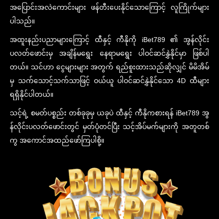
အပြောင်းအလဲကောင်းများ ဖန်တီးပေးနိုင်သောကြောင့် လူကြိုက်များ
ပါသည်။
အထူးနည်းပညာများကြောင့် ထီနှင့် ကီနိုကို iBet789 ၏ အွန်လိုင်း
ပလတ်ဖောင်းမှ အချိန်မရွေး နေရာမရွေး ပါဝင်ဆင်နွှဲနိုင်မှာ ဖြစ်ပါ
တယ်။ သင်ဟာ ငွေများများ အတွက် ရည်စူးထားသည်ဆိုလျှင် မိမိအိမ်
မှ သက်သောင့်သက်သာဖြင့် ဝယ်ယူ ပါဝင်ဆင်နွှဲနိုင်သော 4D ထီများ
ရရှိနိုင်ပါတယ်။
သင့်ရဲ့ စမတ်ပစ္စည်း တစ်ခုခုမှ ယခုပဲ ထီနှင့် ကီနိုကစားရန် iBet789 အွ
န်လိုင်းပလတ်ဖောင်းတွင် မှတ်ပုံတင်ပြီး သင့်အိပ်မက်များကို အတူတစ်
ကွ အကောင်အထည်ဖော်ကြပါစို့။