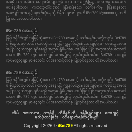
အစရှိသော အဓိက မေဂျာလိဂ်များဖြင့် ကျယ်ကျယ်ပြန့်ပြန့် အပတ်စဉ် တင်ဆက်
ပေးနေပါတယ်။ ကစားသူတိုင်းအား မြန်ဆန်သော တွက်ချက်မှု၊ မြန်ဆန်သော
အလျော်အစား နှင့် နောက်ဆုံးရ တိုက်ရိုက် ရလဒ်များကို iBet789 Myanmar မှ ကတိ
ပြု ပေးအပ်ထားပါတယ်။
iBet789 အေးဂျင့်
မြန်မာနိုင်ငံတွင် အမြင့်ဆုံးသော iBet789 အေးဂျင့် ကော်မရှင်များကိုလည်း iBet789
မှ စီစဉ်ထားပါတယ်။ ထပ်တိုးအနေဖြင့် ကျွနု်ပ်တို့၏ အေးဂျင့်များ ကစားသူအများ
အပြား လွယ်ကူစွာ ရရှိစေရန် အထူးပရိုမိုများပေးအပ်ခြင်းဖြင့် အကူအညီပေးထားပါ
တယ်။ iBet789 တွင် ကော်မရှင် ခံစားရရှိရန် လွယ်ကူပါတယ်။ iBet789 အေးဂျင့်
လုပ်မည့်သူများမှာ ငွေသွင်းပြီး အကောင့်တစ်ခု ပြုလုပ်ရန်သာ လိုအပ်ပါတယ်။
iBet789 အေးဂျင့်
မြန်မာနိုင်ငံတွင် အမြင့်ဆုံးသော iBet789 အေးဂျင့် ကော်မရှင်များကိုလည်း iBet789
မှ စီစဉ်ထားပါတယ်။ ထပ်တိုးအနေဖြင့် ကျွနု်ပ်တို့၏ အေးဂျင့်များ ကစားသူအများ
အပြား လွယ်ကူစွာ ရရှိစေရန် အထူးပရိုမိုများပေးအပ်ခြင်းဖြင့် အကူအညီပေးထားပါ
တယ်။ iBet789 တွင် ကော်မရှင် ခံစားရရှိရန် လွယ်ကူပါတယ်။ iBet789 အေးဂျင့်
လုပ်မည့်သူများမှာ ငွေသွင်းပြီး အကောင့်တစ်ခု ပြုလုပ်ရန်သာ လိုအပ်ပါတယ်။
အိမ်
အားကစား
ကာစီနို
ကီနိုနှင့် ထီ
ပရိုမိုးရှင်းများ
အေးဂျင့်
မှတ်ပုံတင်ခြင်း
ဝင်ရောက်ရန်လင့်ခ်များ
Copyright 2026 ©
iBet789
All rights reserved.