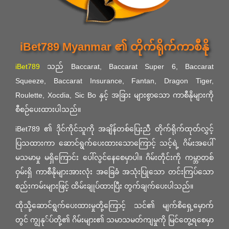
iBet789 Myanmar ၏ တိုက်ရိုက်ကာစီနို
iBet789
သည် Baccarat, Baccarat Super 6, Baccarat
Squeeze, Baccarat Insurance, Fantan, Dragon Tiger,
Roulette, Xocdia, Sic Bo နှင့် အခြား များစွာသော ကာစီနိုများကို
စီစဉ်ပေးထားပါသည်။
iBet789 ၏ ဒိုင်ကိုင်သူကို အချိန်တစ်ပြေးညီ တိုက်ရိုက်ထုတ်လွှင့်
ပြသထားကာ ဆောင်ရွက်ပေးထားသောကြောင့် သင့်ရဲ့ ဂိမ်းအပေါ်
မသမာမှု မရှိကြောင်း ပေါ်လွင်နေစေမှာပါ။ ဂိမ်းတိုင်းကို ကမ္ဘာတစ်
ဝှမ်းရှိ ကာစီနိုများအားလုံး အခြေခံ အသုံးပြုသော တင်းကြပ်သော
စည်းကမ်းများဖြင့် ထိမ်းချုပ်ထားပြီး တွက်ချက်ပေးပါသည်။
ထိုသို့ဆောင်ရွက်ပေးထားမှုတို့ကြောင့် သင်၏ မျက်စိရှေ့မှောက်
တွင် ကျွနု်ပ်တို့၏ ဂိမ်းများ၏ သမာသမတ်ကျမှုကို မြင်တွေ့ရစေမှာ