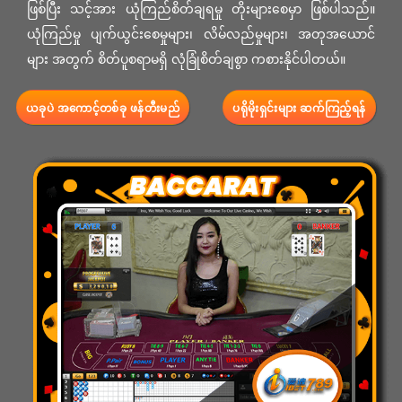
ဖြစ်ပြီး သင့်အား ယုံကြည်စိတ်ချရမှု တိုးများစေမှာ ဖြစ်ပါသည်။
ယုံကြည်မှု ပျက်ယွင်းစေမှုများ၊ လိမ်လည်မှုများ၊ အတုအယောင်
များ အတွက် စိတ်ပူစရာမရှိ လုံခြုံစိတ်ချစွာ ကစားနိုင်ပါတယ်။
ယခုပဲ အကောင့်တစ်ခု ဖန်တီးမည်
ပရိုမိုးရှင်းများ ဆက်ကြည့်ရန်