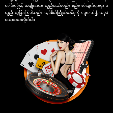
ခေါင်းစဉ်နှင့် အမျိုးအစား တူညီသော်လည်း စည်းကမ်းချက်များမှာ မ
တူညီ ကွဲပြားကြပါသည်။ သ့င်စိတ်ကြိုက်တစ်ခုကို ရွေးချယ်၍ ယခုပဲ
ဆော့ကစားလိုက်ပါ။