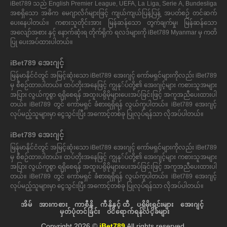
iBet789 သည် English Premier League, UEFA, La Liga, Serie A, Bundesliga
အစရှိသော အဓိက မေဂျာလိဂ်များဖြင့် ကျယ်ကျယ်ပြန့်ပြန့် အပတ်စဉ် တင်ဆက်
ပေးနေပါတယ်။ ကစားသူတိုင်းအား မြန်ဆန်သော တွက်ချက်မှု၊ မြန်ဆန်သော
အလျော်အစား နှင့် နောက်ဆုံးရ တိုက်ရိုက် ရလဒ်များကို iBet789 Myanmar မှ ကတိ
ပြု ပေးအပ်ထားပါတယ်။
iBet789 အေးဂျင့်
မြန်မာနိုင်ငံတွင် အမြင့်ဆုံးသော iBet789 အေးဂျင့် ကော်မရှင်များကိုလည်း iBet789
မှ စီစဉ်ထားပါတယ်။ ထပ်တိုးအနေဖြင့် ကျွနု်ပ်တို့၏ အေးဂျင့်များ ကစားသူအများ
အပြား လွယ်ကူစွာ ရရှိစေရန် အထူးပရိုမိုများပေးအပ်ခြင်းဖြင့် အကူအညီပေးထားပါ
တယ်။ iBet789 တွင် ကော်မရှင် ခံစားရရှိရန် လွယ်ကူပါတယ်။ iBet789 အေးဂျင့်
လုပ်မည့်သူများမှာ ငွေသွင်းပြီး အကောင့်တစ်ခု ပြုလုပ်ရန်သာ လိုအပ်ပါတယ်။
iBet789 အေးဂျင့်
မြန်မာနိုင်ငံတွင် အမြင့်ဆုံးသော iBet789 အေးဂျင့် ကော်မရှင်များကိုလည်း iBet789
မှ စီစဉ်ထားပါတယ်။ ထပ်တိုးအနေဖြင့် ကျွနု်ပ်တို့၏ အေးဂျင့်များ ကစားသူအများ
အပြား လွယ်ကူစွာ ရရှိစေရန် အထူးပရိုမိုများပေးအပ်ခြင်းဖြင့် အကူအညီပေးထားပါ
တယ်။ iBet789 တွင် ကော်မရှင် ခံစားရရှိရန် လွယ်ကူပါတယ်။ iBet789 အေးဂျင့်
လုပ်မည့်သူများမှာ ငွေသွင်းပြီး အကောင့်တစ်ခု ပြုလုပ်ရန်သာ လိုအပ်ပါတယ်။
အိမ်
အားကစား
ကာစီနို
ကီနိုနှင့် ထီ
ပရိုမိုးရှင်းများ
အေးဂျင့်
မှတ်ပုံတင်ခြင်း
ဝင်ရောက်ရန်လင့်ခ်များ
Copyright 2026 ©
iBet789
All rights reserved.