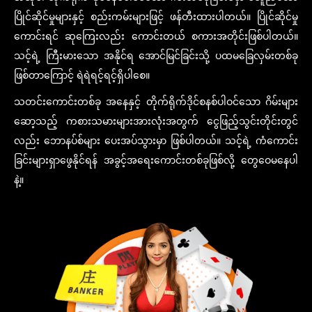
ပြိုင်ဆိုင်မှုများနှင့် စည်းကမ်းများဖြင့် ဖန်တီးထားပါတယ်။ ပြိုင်ဆိုင်မှု
ကောင်းရင် ဆုကြေးလည်း ကောင်းတယ် စကားအတိုင်းဖြစ်ပါတယ်။
သင့်ရဲ့ ကြီးမားသော အနိုင်ရ အောင်မြင်ခြင်းသို့ ပထမခြေလှမ်းတစ်ခု
ဖြစ်တာကြောင့် ရဲရဲရင့်ရင့်ရှိပါစေ။
သတင်းကောင်းတစ်ခု အနေနှင့် တိုက်ရိုက်ဒိုင်စနစ်ပါဝင်သော ဂိမ်းများ
ဆော့သည့် ကစားသမားများအားလုံးအတွက် ငွေဖြည့်သွင်းတိုင်းတွင်
လည်း ဘောနပ်စ်များ ပေးအပ်သွားမှာ ဖြစ်ပါတယ်။ သင့်ရဲ့ ကံကောင်း
ခြင်းများရှာဖွေနိုင်ရန် အခွင့်အရေးကောင်းတစ်ခုဖြစ်လို့ တွေဝေမနေပါ
နဲ့။