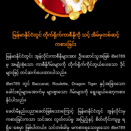
မြန်မာနိုင်ငံတွင် တိုက်ရိုက်ကာစီနိုကို သင့် အိမ်မှတစ်ဆင့်
ကစားခြင်း
မြန်မာနိုင်ငံတွင်း အွန်လိုင်းကာစီနိုများအား ဦးဆောင်သူအဖြစ် iBet789
မှ အမျိုးစုံသော ကာစီနိုဂိမ်းများကို တိုက်ရိုက်ကိုင်တွယ်ပေးသော ဒိုင်
များဖြင့် တင်ဆက်ပေးထားပါသည်။
iBet789 တွင် Baccarat, Roulette, Dragon Tiger နှင့်အခြားသော
ခေါင်းစဉ်များအောက်မှ များစွာသော ဂိမ်းများကို ရွေးချယ်ဆော့ကစား
နိုင်ပါသည်။
ခေတ်မီနည်းပညာခေတ်ဖြစ်သောကြောင့် မြန်မာနိုင်ငံတွင် အွန်လိုင်းမှ
ကစားခြင်းကသာ သင်အား လွတ်လပ်မှု အပြည့်နှင့် စိတ်တိုင်းကျမှု ရ
ရှိေစေမှာ ဖြစ်ပါတယ်။ သင်တစ်ခါမှ မကစားရသေးဖူးသော iBet789