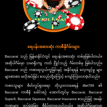
ရေပန်းအစားဆုံး ကာစီနိုဂိမ်းများ
Baccarat သည် မြန်မာနိုင်ငံတွင် ရေပန်းအစားဆုံး တစ်ခုဖြစ်ပါတယ်။
အဆိုပါဂိမ်းမှာ သမာရိုးကျ ကတ် ပြိုင်သည့် ဂိမ်းတစ်ခု ဖြစ်ပါသည်။
Baccarat သည် ကစားရလွယ်ကူခြင်းနှင့် အနိုင်ရရန် လေ့ကျင့်မှု များ
များစားစား မလိုအပ်ခြင်း စသည်တို့ကြောင့် ကျော်ကြားလာခဲ့ပါသည်။
ကစားသူများ စိတ်လှုပ်ရှားစရာ တိုးပွားလာစေရန် iBet789 ၏
Baccarat ကာစီနို ခေါင်းစဉ် အောက်တွင်မှ Baccarat, Baccarat
Super6, Baccarat Squeeze, Baccarat Insurance စသည်ဖြင့် အခန်း
ကဏ္ဍများ ထပ်မံခွဲခြား စီင်္စဉ်ထားပေးပါသည်။ အဆိုပါဂိမ်းများမှာ