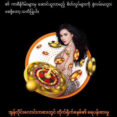
၏ ကာစီနိုဂိမ်းများမှ ဆောင်ယူလာမည့် စိတ်လှုပ်များကို စွဲလမ်းမသွား
စေဖို့တော့ သတိပြုပါ။
အွန်လိုင်းလောင်းကစားတွင် တိုက်ရိုက်စနစ်၏ ရေပန်းစားမှု