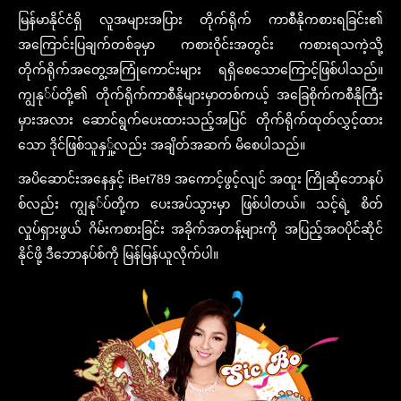
မြန်မာနိုင်ငံရှိ လူအများအပြား တိုက်ရိုက် ကာစီနိုကစားရခြင်း၏
အကြောင်းပြချက်တစ်ခုမှာ ကစားဝိုင်းအတွင်း ကစားရသကဲ့သို့
တိုက်ရိုက်အတွေ့အကြုံကောင်းများ ရရှိစေသောကြောင့်ဖြစ်ပါသည်။
ကျွနု်ပ်တို့၏ တိုက်ရိုက်ကာစီနိုများမှာတစ်ကယ့် အခြေစိုက်ကစီနိုကြီး
မှားအလား ဆောင်ရွက်ပေးထားသည့်အပြင် တိုက်ရိုက်ထုတ်လွှင့်ထား
သော ဒိုင်ဖြစ်သူနှှု့်လည်း အချိတ်အဆက် မိစေပါသည်။
အပိဆောင်းအနေနှင့် iBet789 အကောင့်ဖွင့်လျင် အထူး ကြိုဆိုဘောနပ်
စ်လည်း ကျွနု်ပ်တို့က ပေးအပ်သွားမှာ ဖြစ်ပါတယ်။ သင့်ရဲ့ စိတ်
လှုပ်ရှားဖွယ် ဂိမ်းကစားခြင်း အခိုက်အတန့်များကို အပြည့်အဝပိုင်ဆိုင်
နိုင်ဖို့ ဒီဘောနပ်စ်ကို မြန်မြန်ယူလိုက်ပါ။