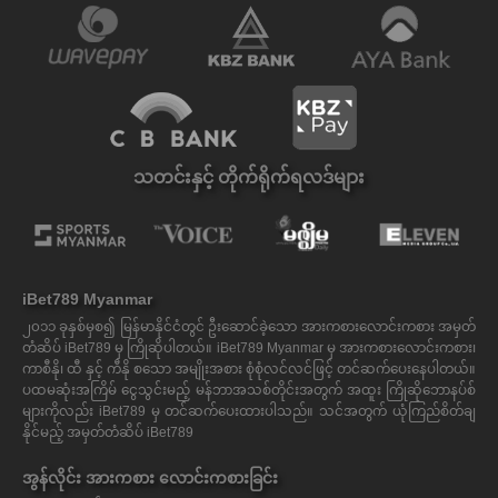
သတင်းနှင့် တိုက်ရိုက်ရလဒ်များ
iBet789 Myanmar
၂၀၁၁ ခုနှစ်မှစ၍ မြန်မာနိုင်ငံတွင် ဦးဆောင်ခဲ့သော အားကစားလောင်းကစား အမှတ်
တံဆိပ် iBet789 မှ ကြိုဆိုပါတယ်။ iBet789 Myanmar မှ အားကစားလောင်းကစား၊
ကာစီနို၊ ထီ နှင့် ကီနို စသော အမျိုးအစား စုံစုံလင်လင်ဖြင့် တင်ဆက်ပေးနေပါတယ်။
ပထမဆုံးအကြိမ် ငွေသွင်းမည့် မန်ဘာအသစ်တိုင်းအတွက် အထူး ကြိုဆိုဘောနပ်စ်
များကိုလည်း iBet789 မှ တင်ဆက်ပေးထားပါသည်။ သင်အတွက် ယုံကြည်စိတ်ချ
နိုင်မည့် အမှတ်တံဆိပ် iBet789
အွန်လိုင်း အားကစား လောင်းကစားခြင်း