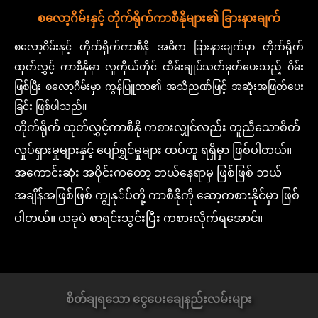
စလော့ဂိမ်းနှင့် တိုက်ရိုက်ကာစီနိုများ၏ ခြားနားချက်
စလော့ဂိမ်းနှင့် တိုက်ရိုက်ကာစီနို အဓိက ခြားနားချက်မှာ တိုက်ရိုက်
ထုတ်လွှင့် ကာစီနိုမှာ လူကိုယ်တိုင် ထိမ်းချုပ်သတ်မှတ်ပေးသည့် ဂိမ်း
ဖြစ်ပြီး စလော့ဂိမ်းမှာ ကွန်ပြူတာ၏ အသိညဏ်ဖြင့် အဆုံးအဖြတ်ပေး
ခြင်း ဖြစ်ပါသည်။
တိုက်ရိုက် ထုတ်လွှင့်ကာစီနို ကစားလျှင်လည်း တူညီသောစိတ်
လှုပ်ရှားမှုများနှင့် ပျော်ရွှင်မှုများ ထပ်တူ ရရှိမှာ ဖြစ်ပါတယ်။
အကောင်းဆုံး အပိုင်းကတော့ ဘယ်နေရာမှ ဖြစ်ဖြစ် ဘယ်
အချိန်အဖြစ်ဖြစ် ကျွနု်ပ်တို့ ကာစီနိုကို ဆော့ကစားနိုင်မှာ ဖြစ်
ပါတယ်။ ယခုပဲ စာရင်းသွင်းပြီး ကစားလိုက်ရအောင်။
စိတ်ချရသော ငွေပေးချေနည်းလမ်းများ