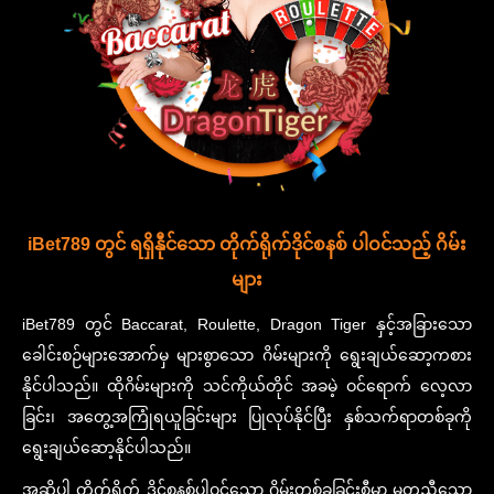
iBet789 တွင် ရရှိနီုင်သော တိုက်ရိုက်ဒိုင်စနစ် ပါဝင်သည့် ဂိမ်း
များ
iBet789 တွင် Baccarat, Roulette, Dragon Tiger နှင့်အခြားသော
ခေါင်းစဉ်များအောက်မှ များစွာသော ဂိမ်းများကို ရွေးချယ်ဆော့ကစား
နိုင်ပါသည်။ ထိုဂိမ်းများကို သင်ကိုယ်တိုင် အခမဲ့ ဝင်ရောက် လေ့လာ
ခြင်း၊ အတွေ့အကြုံရယူခြင်းများ ပြုလုပ်နိုင်ပြီး နှစ်သက်ရာတစ်ခုကို
ရွေးချယ်ဆော့နိုင်ပါသည်။
အဆိုပါ တိုက်ရိုက် ဒိုင်စနစ်ပါဝင်သော ဂိမ်းတစ်ခုခြင်းစီမှာ မတူညီသော